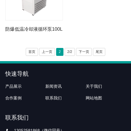
旋转蒸发器(仪)
低温冷却液循环泵
低温恒温反应浴（槽）
防爆低温冷却液循环泵100L
冷水机
高低温一体机
首页
上一页
2
2/2
下一页
尾页
快速导航
产品展示
新闻资讯
关于我们
合作案例
联系我们
网站地图
联系我们
13052581868（微信同号）