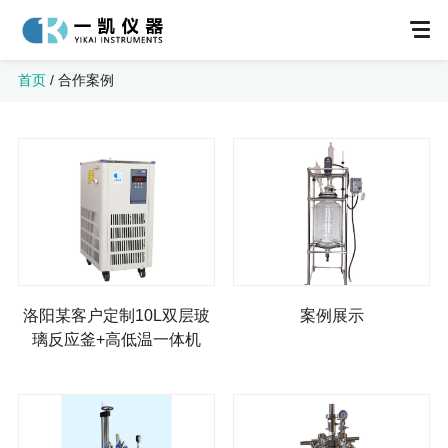
首页
/
合作案例
不锈钢反应釜
双层玻璃反应釜
洛阳某客户定制10L双层玻
案例展示
璃反应釜+高低温一体机
防爆双层玻璃反应釜
单层玻璃反应釜
防爆单层玻璃反应釜