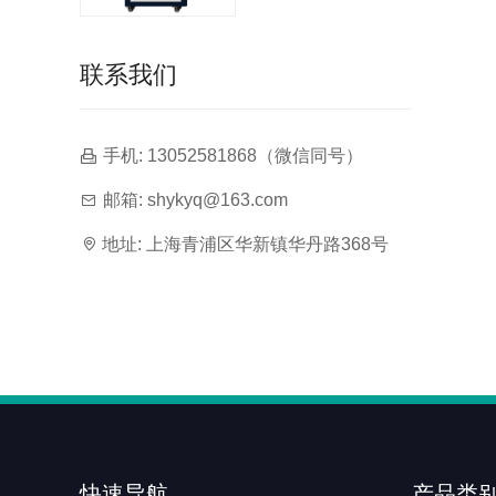
联系我们
手机: 13052581868（微信同号）
邮箱:
shykyq@163.com
地址: 上海青浦区华新镇华丹路368号
快速导航
产品类