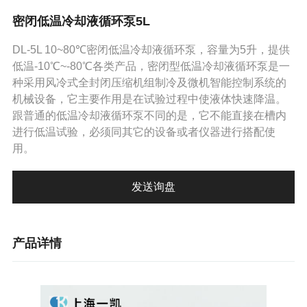
旋转蒸发器(仪)
密闭低温冷却液循环泵5L
低温冷却液循环泵
DL-5L 10~80℃密闭低温冷却液循环泵，容量为5升，提供
低温恒温反应浴（槽）
低温-10℃~-80℃各类产品，密闭型低温冷却液循环泵是一
种采用风冷式全封闭压缩机组制冷及微机智能控制系统的
冷水机
机械设备，它主要作用是在试验过程中使液体快速降温。
跟普通的低温冷却液循环泵不同的是，它不能直接在槽内
高低温一体机
进行低温试验，必须同其它的设备或者仪器进行搭配使
用。
发送询盘
产品详情